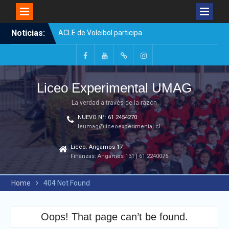
Skip
Noticias:
ACLE de Voleibol participa
to
en Campeonato MainBo
content
¡Felicitamos a nuestro
equipo de Futsal de
Facebook
Youtube
Galería
Instagram
Enseñanza Media!
Fotográfica
Liceo Experimental UMAG
Charla formativa y
preventiva
La verdad a través de la razón
NUEVO N°: 61 2454270
leumag@liceoexperimental.cl
Liceo: Angamos 17
Finanzas: Angamos 131 | 61 2240075
Home
404 Not Found
Oops! That page can’t be found.